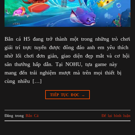
Bắn cá H5 đang trở thành một trong những trò chơi
giải trí trực tuyến được đông đảo anh em yêu thích
nhờ lối chơi đơn giản, giao diện đẹp mắt và cơ hội
săn thưởng hấp dẫn. Tại NOHU, tựa game này
mang đến trải nghiệm mượt mà trên mọi thiết bị
cùng nhiều […]
TIẾP TỤC ĐỌC
→
Đăng trong
Bắn Cá
Để lại bình luận