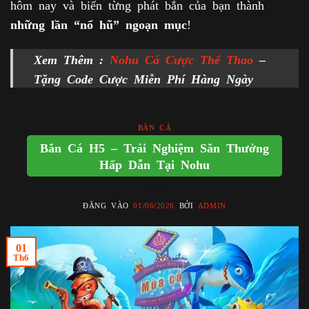
hôm nay và biến từng phát bắn của bạn thành
những lần “nổ hũ” ngoạn mục
!
Xem Thêm :
Nohu Cá Cược Thể Thao
–
Tặng Code Cược Miễn Phí Hàng Ngày
BẮN CÁ
Bắn Cá H5 – Trải Nghiệm Săn Thưởng
Hấp Dẫn Tại Nohu
ĐĂNG VÀO
01/06/2026
BỞI
ADMIN
01
Th6