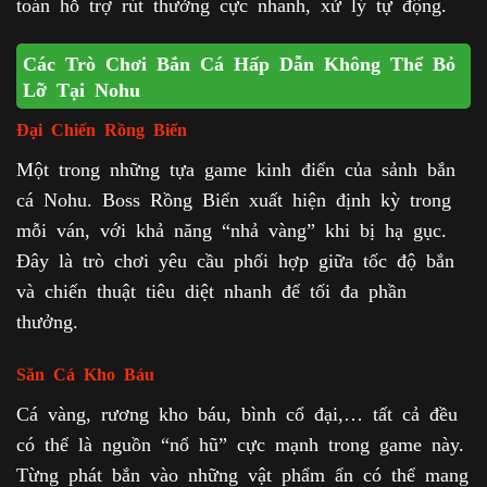
toán hỗ trợ rút thưởng cực nhanh, xử lý tự động.
Các Trò Chơi Bắn Cá Hấp Dẫn Không Thể Bỏ
Lỡ Tại Nohu
Đại Chiến Rồng Biển
Một trong những tựa game kinh điển của sảnh bắn
cá Nohu. Boss Rồng Biển xuất hiện định kỳ trong
mỗi ván, với khả năng “nhả vàng” khi bị hạ gục.
Đây là trò chơi yêu cầu phối hợp giữa tốc độ bắn
và chiến thuật tiêu diệt nhanh để tối đa phần
thưởng.
Săn Cá Kho Báu
Cá vàng, rương kho báu, bình cổ đại,… tất cả đều
có thể là nguồn “nổ hũ” cực mạnh trong game này.
Từng phát bắn vào những vật phẩm ẩn có thể mang