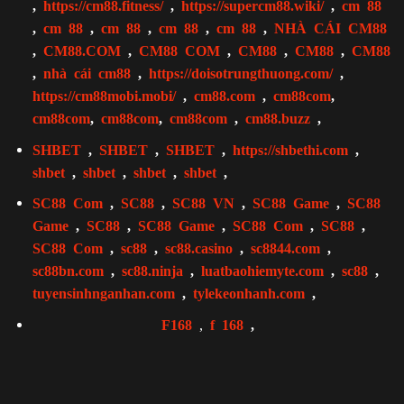
,
https://cm88.fitness/
,
https://supercm88.wiki/
,
cm 88
,
cm 88
,
cm 88
,
cm 88
,
cm 88
,
NHÀ CÁI CM88
,
CM88.COM
,
CM88 COM
,
CM88
,
CM88
,
CM88
,
nhà cái cm88
,
https://doisotrungthuong.com/
,
https://cm88mobi.mobi/
,
cm88.com
,
cm88com
,
cm88com
,
cm88com
,
cm88com
,
cm88.buzz
,
SHBET
,
SHBET
,
SHBET
,
https://shbethi.com
,
shbet
,
shbet
,
shbet
,
shbet
,
SC88 Com
,
SC88
,
SC88 VN
,
SC88 Game
,
SC88
Game
,
SC88
,
SC88 Game
,
SC88 Com
,
SC88
,
SC88 Com
,
sc88
,
sc88.casino
,
sc8844.com
,
sc88bn.com
,
sc88.ninja
,
luatbaohiemyte.com
,
sc88
,
tuyensinhnganhan.com
,
tylekeonhanh.com
,
F168
,
f 168
,