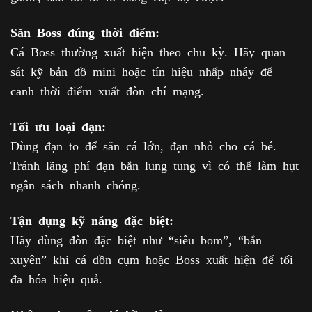
Săn Boss đúng thời điểm:
Cá Boss thường xuất hiện theo chu kỳ. Hãy quan
sát kỹ bản đồ mini hoặc tín hiệu nhấp nháy để
canh thời điểm xuất đòn chí mạng.
Tối ưu loại đạn:
Dùng đạn to để săn cá lớn, đạn nhỏ cho cá bé.
Tránh lãng phí đạn bắn lung tung vì có thể làm hụt
ngân sách nhanh chóng.
Tận dụng kỹ năng đặc biệt:
Hãy dùng đòn đặc biệt như “siêu bom”, “bắn
xuyên” khi cá dồn cụm hoặc Boss xuất hiện để tối
đa hóa hiệu quả.