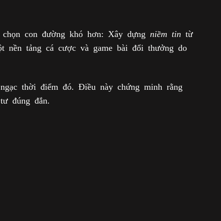
ựa chọn con đường khó hơn: Xây dựng
niềm tin
từ
 nền tảng cá cược và game bài đổi thưởng do
ngạc thời điểm đó. Điều này chứng minh rằng
tư đúng đắn.