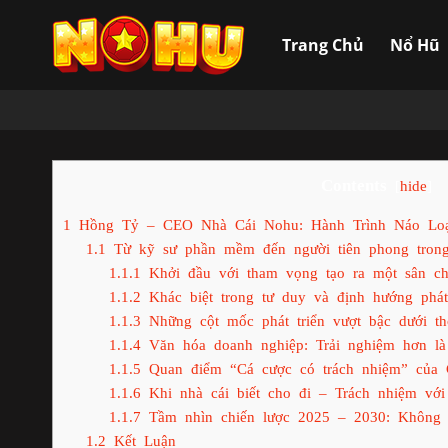
Bỏ
qua
Trang Chủ
Nổ Hũ
nội
dung
Contents
[
hide
]
1
Hồng Tỷ – CEO Nhà Cái Nohu: Hành Trình Náo Loạ
1.1
Từ kỹ sư phần mềm đến người tiên phong trong
1.1.1
Khởi đầu với tham vọng tạo ra một sân chơ
1.1.2
Khác biệt trong tư duy và định hướng phát 
1.1.3
Những cột mốc phát triển vượt bậc dưới t
1.1.4
Văn hóa doanh nghiệp: Trải nghiệm hơn là
1.1.5
Quan điểm “Cá cược có trách nhiệm” của
1.1.6
Khi nhà cái biết cho đi – Trách nhiệm vớ
1.1.7
Tầm nhìn chiến lược 2025 – 2030: Không
1.2
Kết Luận