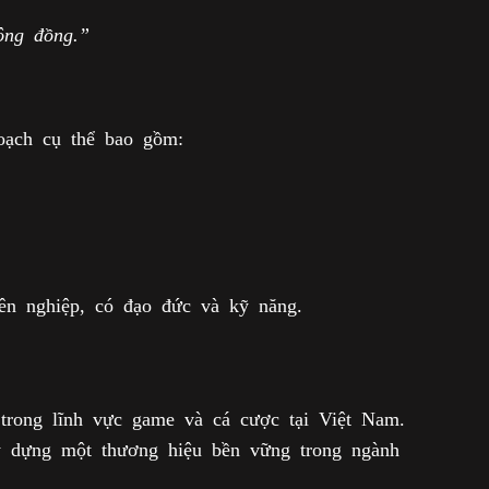
ộng đồng.”
oạch cụ thể bao gồm:
n nghiệp, có đạo đức và kỹ năng.
rong lĩnh vực game và cá cược tại Việt Nam.
y dựng một thương hiệu bền vững trong ngành