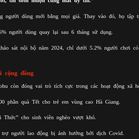
g người dùng mới bằng mọi giá. Thay vào đó, họ tập t
% người dùng quay lại sau 6 tháng sử dụng.
ảo sát nội bộ năm 2024, chỉ dưới 5.2% người chơi có 
i cộng đồng
u còn đóng vai trò tích cực trong các hoạt động xã hộ
0 phần quà Tết cho trẻ em vùng cao Hà Giang.
 Thức” cho sinh viên nghèo vượt khó.
rợ người lao động bị ảnh hưởng bởi dịch Covid.