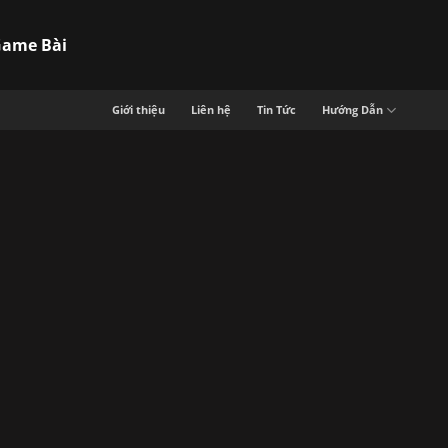
ame Bài
Giới thiệu
Liên hệ
Tin Tức
Hướng Dẫn