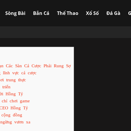
Sòng Bài
Bắn Cá
Thể Thao
Xổ Số
Đá Gà
G
n Các Sàn Cá Cược Phải Rung Sợ
 lĩnh vực cá cược
i trung thực
triển
hời Hồng Tỷ
 chỉ chơi game
 CEO Hồng Tỷ
i cộng đồng
 ngừng vươn xa