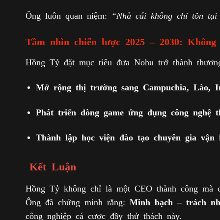
Ông luôn quan niệm:
“Nhà cái không chỉ tồn tại
Tầm nhìn chiến lược 2025 – 2030: Không
Hồng Tỷ đặt mục tiêu đưa Nohu trở thành thươn
Mở rộng thị trường sang Campuchia, Lào, In
Phát triển dòng game ứng dụng công nghệ t
Thành lập học viện đào tạo chuyên gia vận
Kết Luận
Hồng Tỷ không chỉ là một CEO thành công mà cò
Ông đã chứng minh rằng:
Minh bạch – trách nh
công nghiệp cá cược đầy thử thách này.