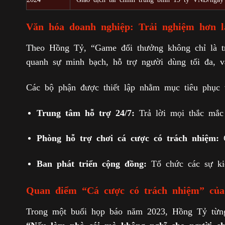
Văn hóa doanh nghiệp: Trải nghiệm hơn l
Theo Hồng Tỷ, “Game đổi thưởng không chỉ là tr
quanh sự minh bạch, hỗ trợ người dùng tối đa, v
Các bộ phận được thiết lập nhằm mục tiêu phục v
Trung tâm hỗ trợ 24/7:
Trả lời mọi thắc mắc 
Phòng hỗ trợ chơi cá cược có trách nhiệm:
C
Ban phát triển cộng đồng:
Tổ chức các sự kiệ
Quan điểm “Cá cược có trách nhiệm” c
Trong một buổi họp báo năm 2023, Hồng Tỷ từng 
“Nếu làm nhà cái mà không nghĩ cho người ch