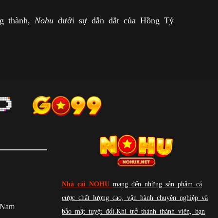
ng thành,
Nohu
dưới sự dẫn dắt của Hồng Tỷ
Nhà cái NOHU
mang đến những sản phẩm cá
cược chất lượng cao, vận hành chuyên nghiệp và
 Nam
bảo mật tuyệt đối.
Khi trở thành thành viên, bạn