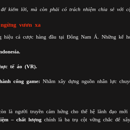
 để kiếm lời, mà còn phải có trách nhiệm chia sẻ với c
 ngừng vươn xa
g hiệu cá cược hàng đầu tại Đông Nam Á. Những kế h
donesia.
hực tế ảo (VR).
 hành cổng game:
Nhằm xây dựng nguồn nhân lực chuyê
n là người truyền cảm hứng cho thế hệ lãnh đạo mới t
iệm – chất lượng
chính là ba trụ cột vững chắc để xâ