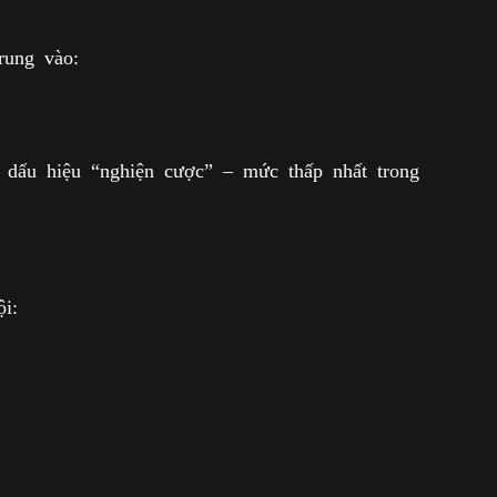
rung vào:
dấu hiệu “nghiện cược” – mức thấp nhất trong
i: